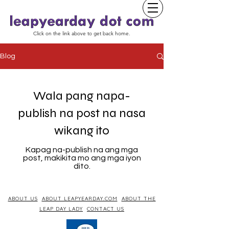
Click on the link above to get back home.
Blog
Wala pang napa-
publish na post na nasa
wikang ito
Kapag na-publish na ang mga
post, makikita mo ang mga iyon
dito.
ABOUT US
ABOUT LEAPYEARDAY.COM
ABOUT THE
LEAP DAY LADY
CONTACT US