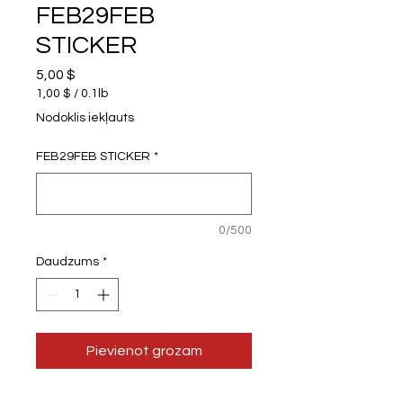
FEB29FEB
STICKER
Cena
5,00 $
1,00 $
/
0.1lb
1,00 $
Nodoklis iekļauts
par
daudzumu
FEB29FEB STICKER
*
0.1
Mārciņas
0/500
Daudzums
*
Pievienot grozam